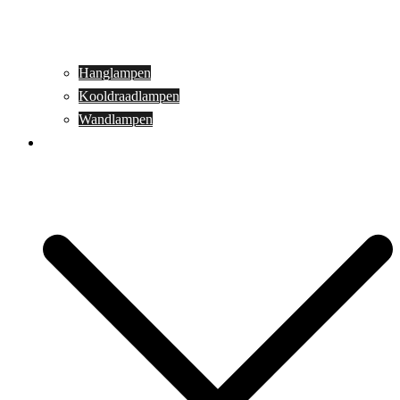
Hanglampen
Kooldraadlampen
Wandlampen
Buitenverlichting