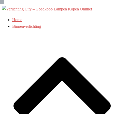
Ga
naar
de
Home
inhoud
Binnenverlichting