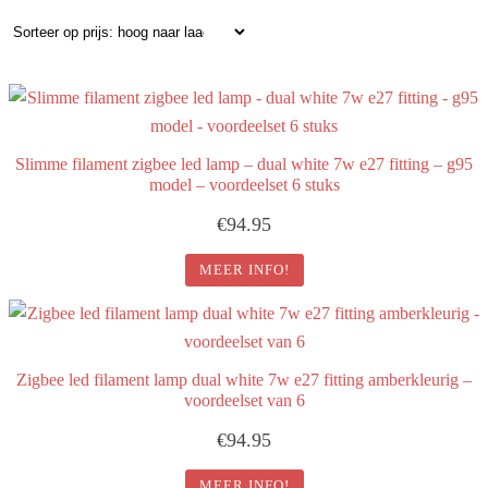
op
prijs:
hoog
naar
laag
Slimme filament zigbee led lamp – dual white 7w e27 fitting – g95
model – voordeelset 6 stuks
€
94.95
MEER INFO!
Zigbee led filament lamp dual white 7w e27 fitting amberkleurig –
voordeelset van 6
€
94.95
MEER INFO!