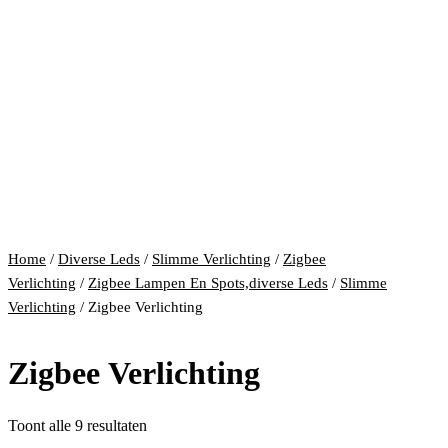
Home
/
Diverse Leds
/
Slimme Verlichting
/
Zigbee
Verlichting
/
Zigbee Lampen En Spots,diverse Leds
/
Slimme
Verlichting
/ Zigbee Verlichting
Zigbee Verlichting
Gesorteerd
Toont alle 9 resultaten