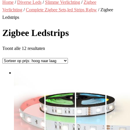
Home
/
Diverse Leds
/
Slimme Verlichting
/
Zigbee
Verlichting
/
Complete Zigbee Sets,led Strips Rgbw
/ Zigbee
Ledstrips
Zigbee Ledstrips
Gesorteerd
Toont alle 12 resultaten
op
prijs:
hoog
naar
laag