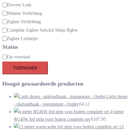
Categorie
Diverse Leds
Slimme Verlichting
Zigbee Verlichting
Complete Zigbee Sets,led Strips Rgbw
Zigbee Ledstrips
Status
Beschikbaarheid
Op voorraad
TOEPASSEN
Hoogst gewaardeerde producten
Light depot
- plafondhaak - transparant - Outlet
€
4.12
4 meter
RGBW led strip voor buiten complete set
€
107.95
13