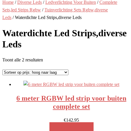
Home
/
Diverse Leds
/
Ledverlichting Voor Buiten
/
Complete
Sets,led Strips Rgbw
/
Tuinverlichting Sets Rgbw,diverse
Leds
/ Waterdichte Led Strips,diverse Leds
Waterdichte Led Strips,diverse
Leds
Gesorteerd
Toont alle 2 resultaten
op
prijs:
hoog
naar
6 meter RGBW led strip voor buiten
laag
complete set
€
142.95
MEER INFO!