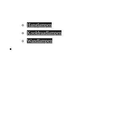
Hanglampen
Kooldraadlampen
Wandlampen
Buitenverlichting