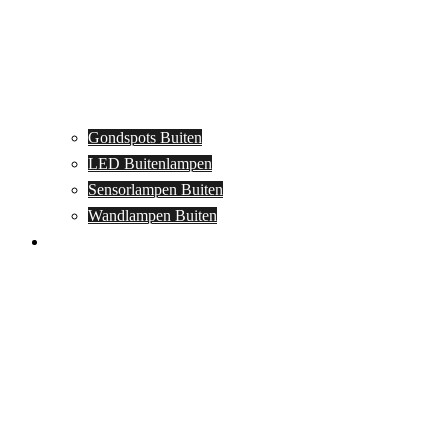
Gondspots Buiten
LED Buitenlampen
Sensorlampen Buiten
Wandlampen Buiten
Specials