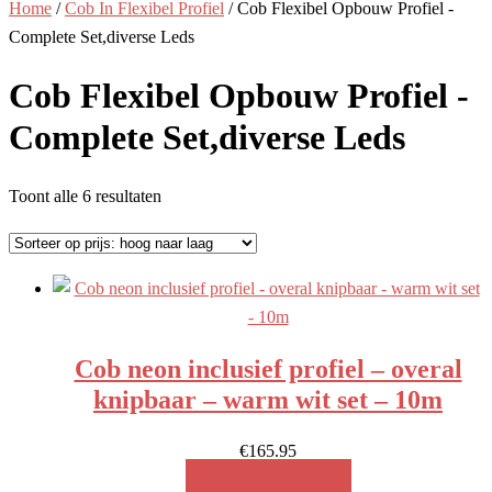
Home
/
Cob In Flexibel Profiel
/ Cob Flexibel Opbouw Profiel -
Complete Set,diverse Leds
Cob Flexibel Opbouw Profiel -
Complete Set,diverse Leds
Gesorteerd
Toont alle 6 resultaten
op
prijs:
hoog
naar
laag
Cob neon inclusief profiel – overal
knipbaar – warm wit set – 10m
€
165.95
MEER INFO!