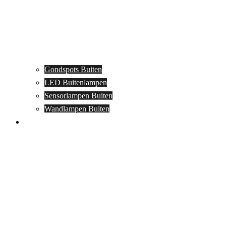
Gondspots Buiten
LED Buitenlampen
Sensorlampen Buiten
Wandlampen Buiten
Specials