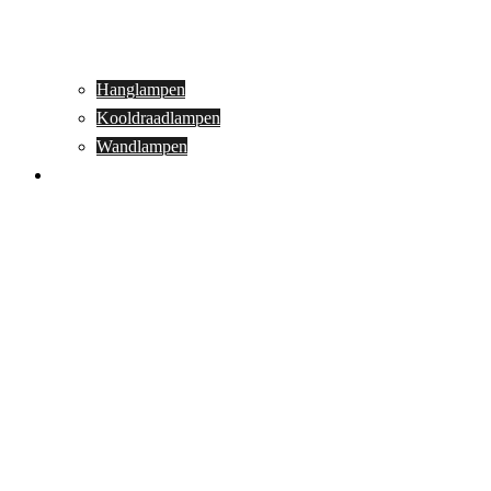
Hanglampen
Kooldraadlampen
Wandlampen
Buitenverlichting