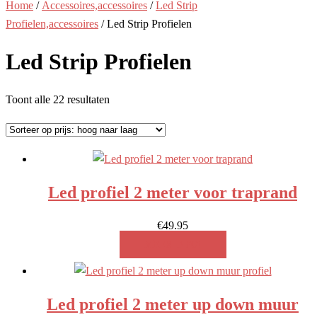
Home
/
Accessoires,accessoires
/
Led Strip
Profielen,accessoires
/ Led Strip Profielen
Led Strip Profielen
Gesorteerd
Toont alle 22 resultaten
op
prijs:
hoog
naar
Led profiel 2 meter voor traprand
laag
€
49.95
MEER INFO!
Led profiel 2 meter up down muur