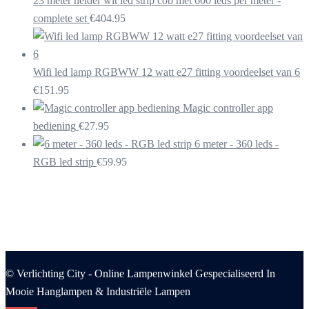
23 meter helder wit led strip cob met 600 leds per meter -
complete set
€
404.95
Wifi led lamp RGBWW 12 watt e27 fitting voordeelset van 6
€
151.95
Magic controller app
bediening
€
27.95
6 meter - 360 leds -
RGB led strip
€
59.95
© Verlichting City - Online Lampenwinkel Gespecialiseerd In
Mooie Hanglampen & Industriële Lampen