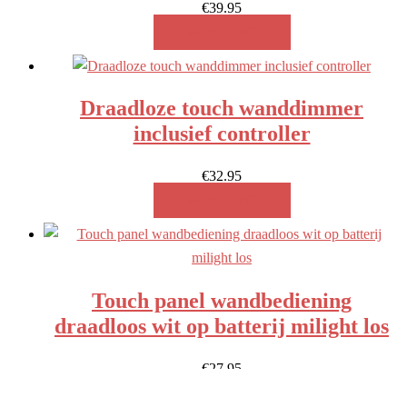
€
39.95
MEER INFO!
Draadloze touch wanddimmer
inclusief controller
€
32.95
MEER INFO!
Touch panel wandbediening
draadloos wit op batterij milight los
€
27.95
MEER INFO!