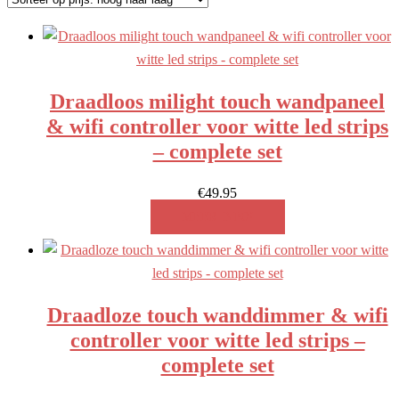
prijs:
hoog
naar
laag
Draadloos milight touch wandpaneel
& wifi controller voor witte led strips
– complete set
€
49.95
MEER INFO!
Draadloze touch wanddimmer & wifi
controller voor witte led strips –
complete set