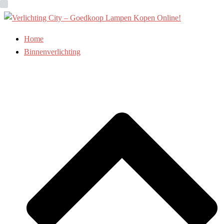
Ga
naar
de
Home
inhoud
Binnenverlichting