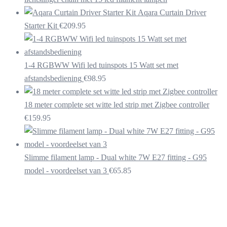
Aqara Curtain Driver
Starter Kit
€
209.95
1-4 RGBWW Wifi led tuinspots 15 Watt set met
afstandsbediening
€
98.95
18 meter complete set witte led strip met Zigbee controller
€
159.95
Slimme filament lamp - Dual white 7W E27 fitting - G95
model - voordeelset van 3
€
65.85