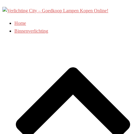
Ga
naar
de
Home
inhoud
Binnenverlichting