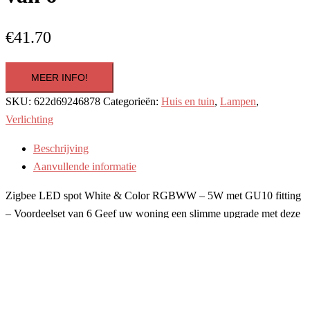
€
41.70
MEER INFO!
SKU:
622d69246878
Categorieën:
Huis en tuin
,
Lampen
,
Verlichting
Beschrijving
Aanvullende informatie
Zigbee LED spot White & Color RGBWW – 5W met GU10 fitting
– Voordeelset van 6 Geef uw woning een slimme upgrade met deze
set van zes Zigbee led spots. De RGBWW-technologie biedt u
volledige controle over zowel wit licht als miljoenen kleuren.
Dankzij de eenvoudige koppeling met uw domoticasysteem bedient
u elke spot precies zoals u dat wilt, via app, automatisering of
spraak. Kenmerken Zigbee GU10 LED spot RGBWW Voordeelset