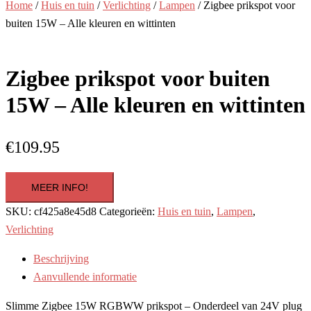
Home
/
Huis en tuin
/
Verlichting
/
Lampen
/ Zigbee prikspot voor
buiten 15W – Alle kleuren en wittinten
Zigbee prikspot voor buiten
15W – Alle kleuren en wittinten
€
109.95
MEER INFO!
SKU:
cf425a8e45d8
Categorieën:
Huis en tuin
,
Lampen
,
Verlichting
Beschrijving
Aanvullende informatie
Slimme Zigbee 15W RGBWW prikspot – Onderdeel van 24V plug