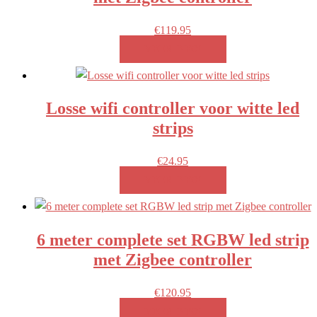
€
119.95
MEER INFO!
Losse wifi controller voor witte led
strips
€
24.95
MEER INFO!
6 meter complete set RGBW led strip
met Zigbee controller
€
120.95
MEER INFO!