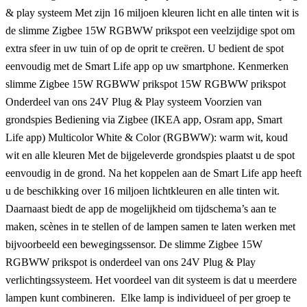
& play systeem Met zijn 16 miljoen kleuren licht en alle tinten wit is
de slimme Zigbee 15W RGBWW prikspot een veelzijdige spot om
extra sfeer in uw tuin of op de oprit te creëren. U bedient de spot
eenvoudig met de Smart Life app op uw smartphone. Kenmerken
slimme Zigbee 15W RGBWW prikspot 15W RGBWW prikspot
Onderdeel van ons 24V Plug & Play systeem Voorzien van
grondspies Bediening via Zigbee (IKEA app, Osram app, Smart
Life app) Multicolor White & Color (RGBWW): warm wit, koud
wit en alle kleuren Met de bijgeleverde grondspies plaatst u de spot
eenvoudig in de grond. Na het koppelen aan de Smart Life app heeft
u de beschikking over 16 miljoen lichtkleuren en alle tinten wit.
Daarnaast biedt de app de mogelijkheid om tijdschema’s aan te
maken, scènes in te stellen of de lampen samen te laten werken met
bijvoorbeeld een bewegingssensor. De slimme Zigbee 15W
RGBWW prikspot is onderdeel van ons 24V Plug & Play
verlichtingssysteem. Het voordeel van dit systeem is dat u meerdere
lampen kunt combineren. Elke lamp is individueel of per groep te