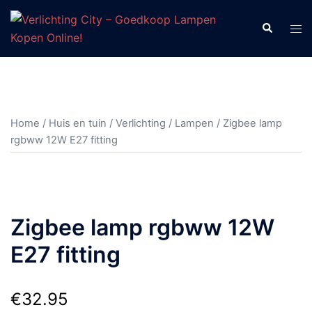
Ga
naar
Zoeken
Tog
de
men
inhoud
Home
/
Huis en tuin
/
Verlichting
/
Lampen
/ Zigbee lamp
rgbww 12W E27 fitting
Zigbee lamp rgbww 12W
E27 fitting
€
32.95