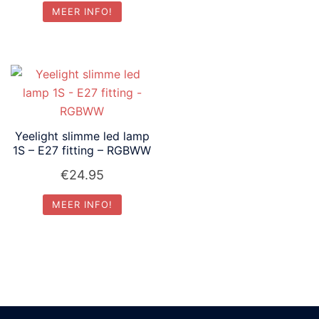
MEER INFO!
Yeelight slimme led lamp
1S – E27 fitting – RGBWW
€
24.95
MEER INFO!