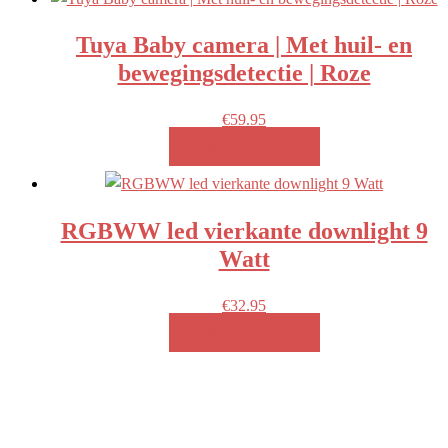
Tuya Baby camera | Met huil- en
bewegingsdetectie | Roze
€
59.95
MEER INFO!
RGBWW led vierkante downlight 9
Watt
€
32.95
MEER INFO!