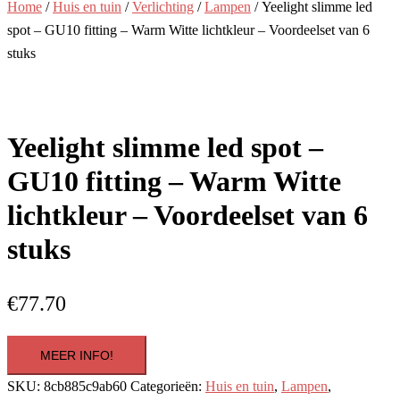
Home
/
Huis en tuin
/
Verlichting
/
Lampen
/ Yeelight slimme led
spot – GU10 fitting – Warm Witte lichtkleur – Voordeelset van 6
stuks
Yeelight slimme led spot –
GU10 fitting – Warm Witte
lichtkleur – Voordeelset van 6
stuks
€
77.70
MEER INFO!
SKU:
8cb885c9ab60
Categorieën:
Huis en tuin
,
Lampen
,