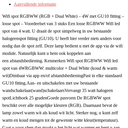
Aanvullende informatie
Wifi spot RGBWW (RGB + Dual White) – 4W met GU10 fitting –
losse spot – Voordeelset van 3 stuks Een losse RGBWW Wifi led
spot van 4 watt. U draait de spot simpelweg in uw bestaande
halogeenspot fitting (GU10). U heeft hier verder niets anders voor
nodig dan de spot zelf. Deze lamp bedient u met de app via de wifi
module. Natuurlijk kunt u hem ook koppelen aan
een afstandsbediening. Kenmerken Wifi spot RGBWW Wifi led
spot van 4WRGBWW: multicolor + Dual White (koud & warm
wit)Dimbaar via app en/of afstandsbedieningPast in elke standaard
GU10 fitting.Aan- en uitschakelen met uw bestaande
wandschakelaar(wand)schakelaarsVervangt 35 watt halogeen
spotLichthoek 25 gradenGoede pasvorm De RGBWW spot
beschikt over alle mogelijke kleuren (RGB). Daarnaast bevat de
lamp zowel warm wit als koud wit licht. Sterker nog, u kunt zelf
warm en koud mengen tot de gewenste witte kleur(temperatuur).
Gaat u voor sfeer dan maakt u het licht wat warmer en bent u aan