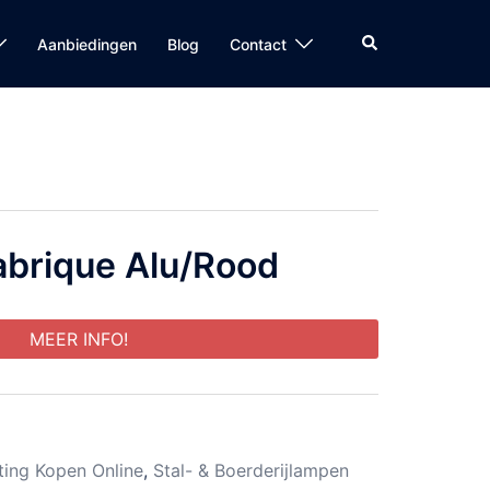
Zoeken
Aanbiedingen
Blog
Contact
brique Alu/Rood
MEER INFO!
hting Kopen Online
,
Stal- & Boerderijlampen