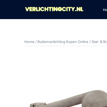
Ga
naar
H
de
inhoud
Home
/
Buitenverlichting Kopen Online
/
Stal- & B