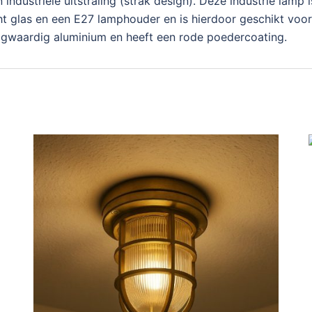
industriële uitstraling (strak design). Deze industrie lam
ht glas en een E27 lamphouder en is hierdoor geschikt voor
ogwaardig aluminium en heeft een rode poedercoating.