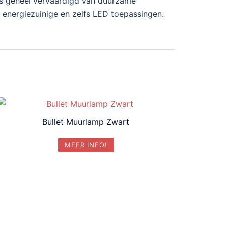
p is geheel vervaardigd van duurzame
 energiezuinige en zelfs LED toepassingen.
Bullet Muurlamp Zwart
MEER INFO!