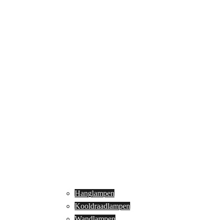
Hanglampen
Kooldraadlampen
Wandlampen