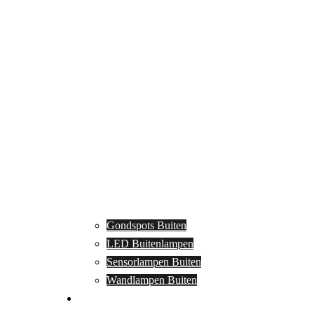
Gondspots Buiten
LED Buitenlampen
Sensorlampen Buiten
Wandlampen Buiten
Specials