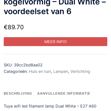
kogelvormig – Dual White –
voordeelset van 6
€
89.70
MEER INFO!
SKU:
39cc2bd8aa02
Categorieën:
Huis en tuin
,
Lampen
,
Verlichting
BESCHRIJVING
AANVULLENDE INFORMATIE
Tuya wifi led filament lamp Dual White – E27 A60