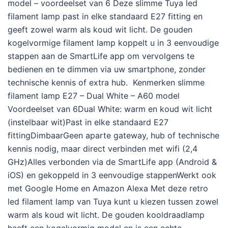
model – voordeelset van 6 Deze slimme Tuya led
filament lamp past in elke standaard E27 fitting en
geeft zowel warm als koud wit licht. De gouden
kogelvormige filament lamp koppelt u in 3 eenvoudige
stappen aan de SmartLife app om vervolgens te
bedienen en te dimmen via uw smartphone, zonder
technische kennis of extra hub. Kenmerken slimme
filament lamp E27 – Dual White – A60 model
Voordeelset van 6Dual White: warm en koud wit licht
(instelbaar wit)Past in elke standaard E27
fittingDimbaarGeen aparte gateway, hub of technische
kennis nodig, maar direct verbinden met wifi (2,4
GHz)Alles verbonden via de SmartLife app (Android &
iOS) en gekoppeld in 3 eenvoudige stappenWerkt ook
met Google Home en Amazon Alexa Met deze retro
led filament lamp van Tuya kunt u kiezen tussen zowel
warm als koud wit licht. De gouden kooldraadlamp
heeft een kogelvormig model en is een echte