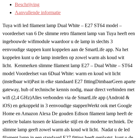
Beschrijving
Aanvullende informatie
Tuya wifi led filament lamp Dual White – E27 ST64 model –
voordeelset van 6 De slimme retro filament lamp van Tuya heeft een
ingebouwde wifimodule waardoor u de lamp in slechts 3
eenvoudige stappen kunt koppelen aan de SmartLife app. Na het
koppelen kunt u de lamp instellen op zowel warm als koud wit
licht. Kenmerken slimme filament lamp E27 – Dual White – ST64
model Voordeelset van 6Dual White: warm en koud wit licht
(instelbaar wit)Past in elke standaard E27 fittingDimbaarGeen aparte
gateway, hub of technische kennis nodig, maar direct verbinden met
wifi (2,4 GHz)Alles verbonden via de SmartLife app (Android &
iOS) en gekoppeld in 3 eenvoudige stappenWerkt ook met Google
Home en Amazon Alexa De gouden Edison filament lamp heeft de
perfecte balans tussen de klassieke stijl en de moderne techniek. De
slimme lamp geeft zowel warm als koud wit licht. Nadat u de led
filament lamp in een standaard E27 fitting heeft geplaatst, kunt u de