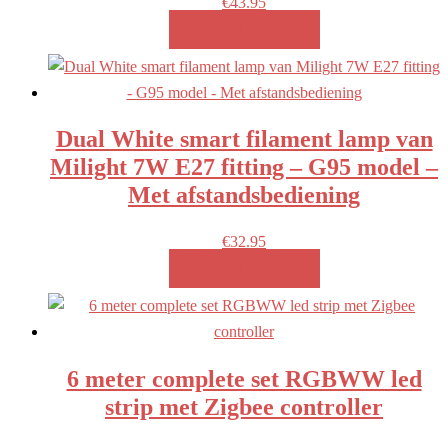
€
43.95
MEER INFO!
Dual White smart filament lamp van
Milight 7W E27 fitting – G95 model –
Met afstandsbediening
€
32.95
MEER INFO!
6 meter complete set RGBWW led
strip met Zigbee controller