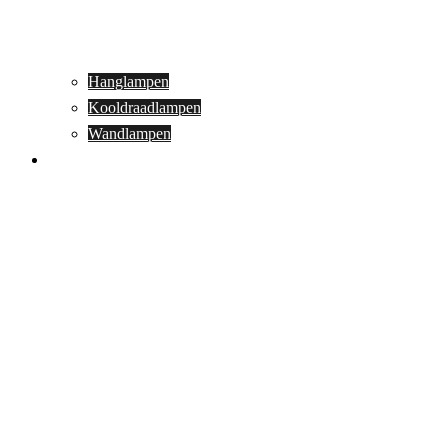
Hanglampen
Kooldraadlampen
Wandlampen
Buitenverlichting