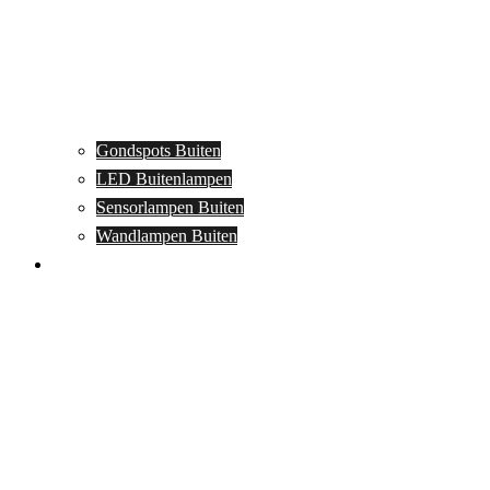
Gondspots Buiten
LED Buitenlampen
Sensorlampen Buiten
Wandlampen Buiten
Specials