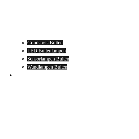
Gondspots Buiten
LED Buitenlampen
Sensorlampen Buiten
Wandlampen Buiten
Specials