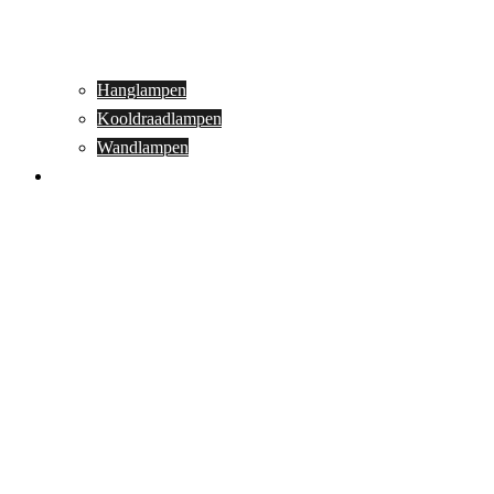
Hanglampen
Kooldraadlampen
Wandlampen
Buitenverlichting