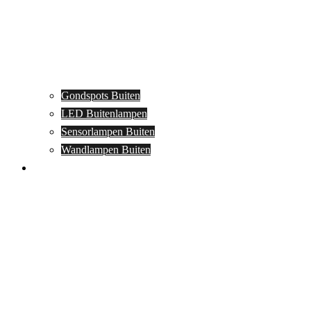
Gondspots Buiten
LED Buitenlampen
Sensorlampen Buiten
Wandlampen Buiten
Specials