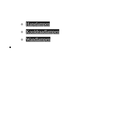
Hanglampen
Kooldraadlampen
Wandlampen
Buitenverlichting