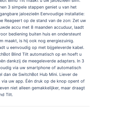
ot Blind Tilt maakt u uw jaloezieën slim.
nen 3 simpele stappen geniet u van het
gangbare jaloezieën Eenvoudige installatie:
one Reageert op de stand van de zon: Zet uw
bouwde accu met 8 maanden accuduur, laadt
oor bediening buiten huis en ondersteunt
im maakt, is hij ook nog energiezuinig.
dt u eenvoudig op met bijgeleverde kabel.
hBot Blind Tilt automatisch op en hoeft u
ieën dankzij de meegeleverde adapters. In 3
nvoudig via uw smartphone of automatisch
tel dan de SwitchBot Hub Mini. Liever de
 via uw app. Één druk op de knop opent of
leven niet alleen gemakkelijker, maar draagt
d Tilt.