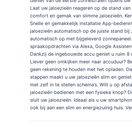
Geniet van de eerste zonnestralen tijdens uw 
Laat uw jaloezieën reageren op de stand van 
comfort en gemak van slimme jaloezieën. Kenm
Snelle en gemakkelijk installatie App-bedien
jaloezieën automatisch op de juiste stand b
automatisch op met bijgeleverd zonnepaneel.
spraakopdrachten via Alexa, Google Assistent, 
Dankzij de ingebouwde accu geniet u ruim 8 
Liever geen omkijken meer naar accuduur? Bes
geen rekening te houden met het opladen. De 
stappen maakt u uw jaloezieën slim en genie
met zelf in te stellen schema’s. Wilt u op af
jaloezieën bedienen met een fysieke knop? D
sluit uw jaloezieën. Ideaal als u uw smartpho
ook bij aan een slim en energiezuinig huis. 