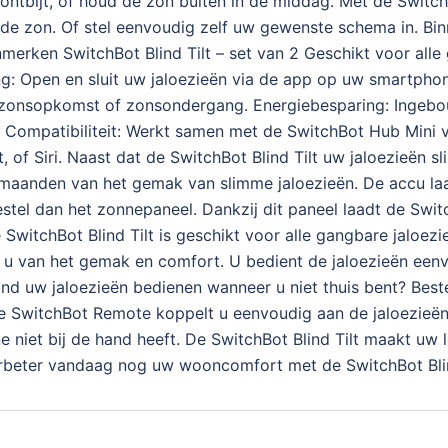
ontbijt, of houd de zon buiten in de middag. Met de SwitchB
de zon. Of stel eenvoudig zelf uw gewenste schema in. Bin
erken SwitchBot Blind Tilt – set van 2 Geschikt voor alle 
ing: Open en sluit uw jaloezieën via de app op uw smartph
ij zonsopkomst of zonsondergang. Energiebesparing: Inge
 Compatibiliteit: Werkt samen met de SwitchBot Hub Mini v
of Siri. Naast dat de SwitchBot Blind Tilt uw jaloezieën sl
maanden van het gemak van slimme jaloezieën. De accu laa
tel dan het zonnepaneel. Dankzij dit paneel laadt de Switc
SwitchBot Blind Tilt is geschikt voor alle gangbare jaloez
t u van het gemak en comfort. U bedient de jaloezieën ee
stand uw jaloezieën bedienen wanneer u niet thuis bent? Bes
e SwitchBot Remote koppelt u eenvoudig aan de jaloezieën
ne niet bij de hand heeft. De SwitchBot Blind Tilt maakt uw 
Verbeter vandaag nog uw wooncomfort met de SwitchBot Blin