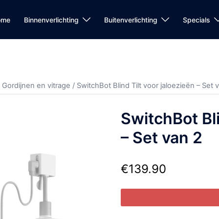
ome
Binnenverlichting
Buitenverlichting
Specials
/
Gordijnen en vitrage
/ SwitchBot Blind Tilt voor jaloezieën – Set 
SwitchBot Bli
– Set van 2
€
139.90