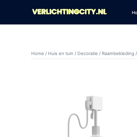
Ga
naar
H
de
inhoud
Home
/
Huis en tuin
/
Decoratie
/
Raambekleding