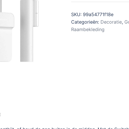
SKU:
99a54771f18e
Categorieën:
Decoratie
,
Go
Raambekleding
E