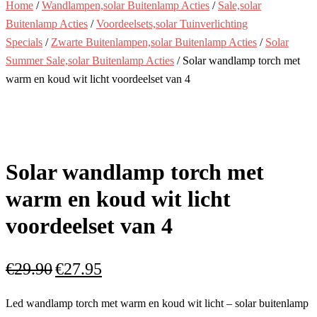
Home
/
Wandlampen,solar Buitenlamp Acties
/
Sale,solar
Buitenlamp Acties
/
Voordeelsets,solar Tuinverlichting
Specials
/
Zwarte Buitenlampen,solar Buitenlamp Acties
/
Solar
Summer Sale,solar Buitenlamp Acties
/ Solar wandlamp torch met
warm en koud wit licht voordeelset van 4
Solar wandlamp torch met
warm en koud wit licht
voordeelset van 4
Oorspronkelijke
Huidige
€
29.90
€
27.95
prijs
prijs
was:
is:
Led wandlamp torch met warm en koud wit licht – solar buitenlamp