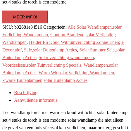
€29.90.
€27.95.
set 4 stuks de torch is een moderne
MEER INFO!
SKU:
b02681e84516
Categorieën:
Alle Solar Wandlampen,solar
Verlichting Wandlampen
,
Continu Brandend,solar Verlichting
Wandlampen
,
Helder En Koud Wit,tuinverlichting Zonne Energie
Decoratief
,
Sale,solar Buitenlamp Acties
,
Solar Summer Sale,solar
Buitenlamp Acties
,
Solar verlichting wandlampen
,
Voordeelsets,solar Tuinverlichting Specials
,
Wandlampen,solar
Buitenlamp Acties
,
Warm Wit,solar Verlichting Wandlampen
,
Zwarte Buitenlampen,solar Buitenlamp Acties
Beschrijving
Aanvullende informatie
Led wandlamp torch met warm en koud wit licht – solar buitenlamp
set 4 stuks de torch is een moderne solar wandlamp die niet alleen
de gevel van een huis sfeervol kan verlichten, maar ook erg geschikt