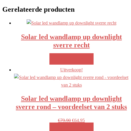
Gerelateerde producten
Solar led wandlamp up downlight
sverre recht
MEER INFO!
Uitverkoop!
Solar led wandlamp up downlight
sverre rond – voordeelset van 2 stuks
Oorspronkelijke
Huidige
€
79.90
€
64.95
prijs
prijs
MEER INFO!