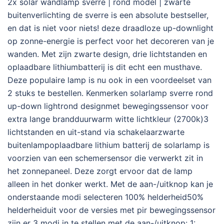
2x solar wandlamp sverre | rond model | zwarte
buitenverlichting de sverre is een absolute bestseller,
en dat is niet voor niets! deze draadloze up-downlight
op zonne-energie is perfect voor het decoreren van je
wanden. Met zijn zwarte design, drie lichtstanden en
oplaadbare lithiumbatterij is dit echt een musthave.
Deze populaire lamp is nu ook in een voordeelset van
2 stuks te bestellen. Kenmerken solarlamp sverre rond
up-down lightrond designmet bewegingssensor voor
extra lange brandduurwarm witte lichtkleur (2700k)3
lichtstanden en uit-stand via schakelaarzwarte
buitenlampoplaadbare lithium batterij de solarlamp is
voorzien van een schemersensor die verwerkt zit in
het zonnepaneel. Deze zorgt ervoor dat de lamp
alleen in het donker werkt. Met de aan-/uitknop kan je
onderstaande modi selecteren 100% helderheid50%
helderheiduit voor de versies met pir bewegingssensor
zijn er 3 modi in te stellen met de aan-/uitknop: 1: