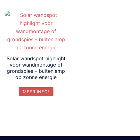
€59.90.
€49.95.
Solar wandspot highlight
voor wandmontage of
grondspies – buitenlamp
op zonne energie
MEER INFO!