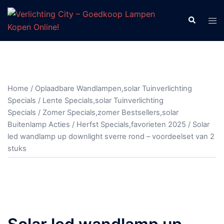
Ga
naar
Zoeken
Tog
de
men
inhoud
Home
/
Oplaadbare Wandlampen,solar Tuinverlichting
Specials
/
Lente Specials,solar Tuinverlichting
Specials
/
Zomer Specials,zomer Bestsellers,solar
Buitenlamp Acties
/
Herfst Specials,favorieten 2025
/ Solar
led wandlamp up downlight sverre rond – voordeelset van 2
stuks