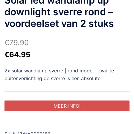
Solar led wandlamp up
downlight sverre rond –
voordeelset van 2 stuks
€
79.90
Oorspronkelijke
Huidige
€
64.95
prijs
prijs
2x solar wandlamp sverre | rond model | zwarte
was:
is:
buitenverlichting de sverre is een absolute
€79.90.
€64.95.
MEER INFO!
SKU:
474aa9900186