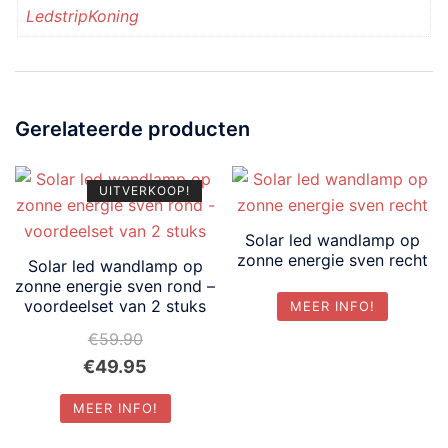
LedstripKoning
Gerelateerde producten
UITVERKOOP!
Solar led wandlamp op
zonne energie sven recht
Solar led wandlamp op
zonne energie sven rond –
voordeelset van 2 stuks
MEER INFO!
€
59.90
Oorspronkelijke
Huidige
€
49.95
prijs
prijs
MEER INFO!
was:
is: