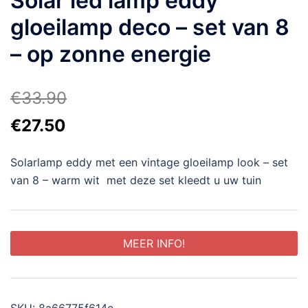
Solar led lamp eddy
gloeilamp deco – set van 8
– op zonne energie
€
33.90
Oorspronkelijke
Huidige
€
27.50
prijs
prijs
Solarlamp eddy met een vintage gloeilamp look – set
was:
is:
van 8 – warm wit met deze set kleedt u uw tuin
€33.90.
€27.50.
MEER INFO!
SKU:
8a66775f614e