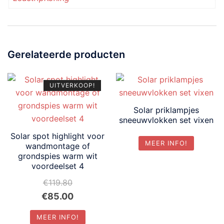
Gerelateerde producten
UITVERKOOP!
Solar priklampjes
sneeuwvlokken set vixen
Solar spot highlight voor
MEER INFO!
wandmontage of
grondspies warm wit
voordeelset 4
€
119.80
Oorspronkelijke
Huidige
€
85.00
prijs
prijs
MEER INFO!