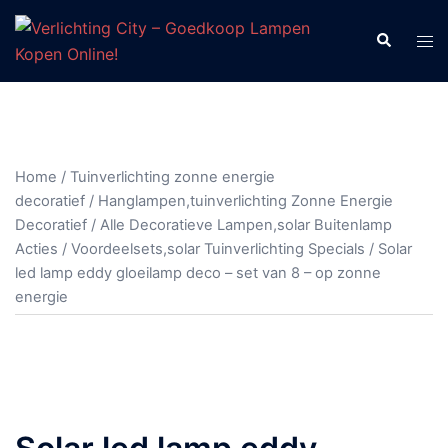
Ga
naar
Zoeken
Tog
de
men
inhoud
Home
/
Tuinverlichting zonne energie
decoratief
/
Hanglampen,tuinverlichting Zonne Energie
Decoratief
/
Alle Decoratieve Lampen,solar Buitenlamp
Acties
/
Voordeelsets,solar Tuinverlichting Specials
/ Solar
led lamp eddy gloeilamp deco – set van 8 – op zonne
energie