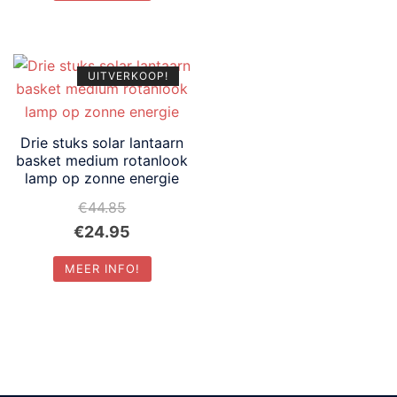
was:
is:
€119.80.
€85.00.
UITVERKOOP!
Drie stuks solar lantaarn
basket medium rotanlook
lamp op zonne energie
€
44.85
Oorspronkelijke
Huidige
€
24.95
prijs
prijs
MEER INFO!
was:
is:
€44.85.
€24.95.