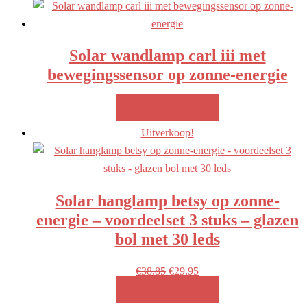
Solar wandlamp carl iii met
bewegingssensor op zonne-energie
MEER INFO!
Uitverkoop!
Solar hanglamp betsy op zonne-
energie – voordeelset 3 stuks – glazen
bol met 30 leds
Oorspronkelijke
Huidige
€
38.85
€
29.95
prijs
prijs
MEER INFO!
was:
is: