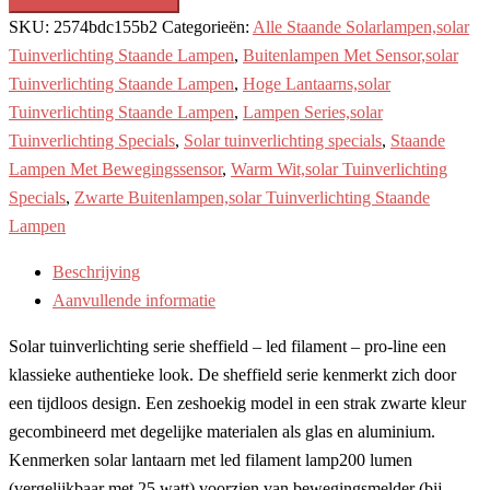
SKU:
2574bdc155b2
Categorieën:
Alle Staande Solarlampen,solar
Tuinverlichting Staande Lampen
,
Buitenlampen Met Sensor,solar
Tuinverlichting Staande Lampen
,
Hoge Lantaarns,solar
Tuinverlichting Staande Lampen
,
Lampen Series,solar
Tuinverlichting Specials
,
Solar tuinverlichting specials
,
Staande
Lampen Met Bewegingssensor
,
Warm Wit,solar Tuinverlichting
Specials
,
Zwarte Buitenlampen,solar Tuinverlichting Staande
Lampen
Beschrijving
Aanvullende informatie
Solar tuinverlichting serie sheffield – led filament – pro-line een
klassieke authentieke look. De sheffield serie kenmerkt zich door
een tijdloos design. Een zeshoekig model in een strak zwarte kleur
gecombineerd met degelijke materialen als glas en aluminium.
Kenmerken solar lantaarn met led filament lamp200 lumen
(vergelijkbaar met 25 watt) voorzien van bewegingsmelder (bij