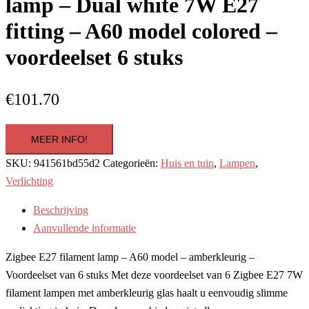
lamp – Dual white 7W E27
fitting – A60 model colored –
voordeelset 6 stuks
€
101.70
MEER INFO!
SKU:
941561bd55d2
Categorieën:
Huis en tuin
,
Lampen
,
Verlichting
Beschrijving
Aanvullende informatie
Zigbee E27 filament lamp – A60 model – amberkleurig –
Voordeelset van 6 stuks Met deze voordeelset van 6 Zigbee E27 7W
filament lampen met amberkleurig glas haalt u eenvoudig slimme