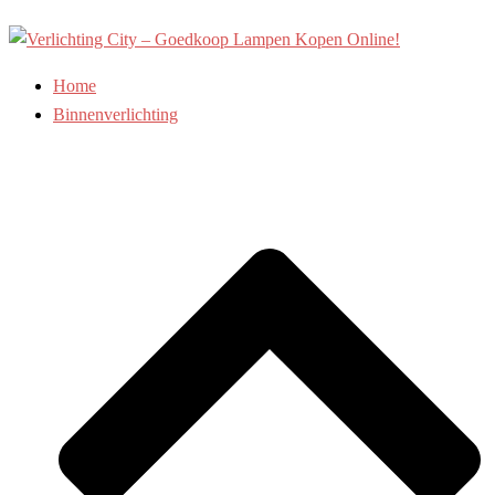
Ga
naar
de
Home
inhoud
Binnenverlichting