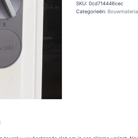
SKU:
0cd714446cec
Categorieën:
Bouwmateria
E