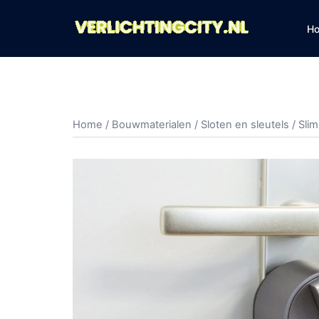
Ga
naar
H
de
inhoud
Home
/
Bouwmaterialen
/
Sloten en sleutels
/ Sli