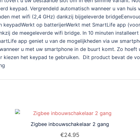
ten tovert u uw bestaande slot om in een slimme variant. No
verd keypad. Vergrendeld automatisch wanneer u van huis 
den met wifi (2,4 GHz) dankzij bijgeleverde bridgeEenvoud
en keypadWerkt op batterijenWerkt met SmartLife app (voor
kzij de meegeleverde wifi bridge. In 10 minuten installeert
SmartLife app geniet u van de mogelijkheden via uw smartp
n wanneer u met uw smartphone in de buurt komt. Zo hoeft 
or kiezen het keypad te gebruiken. Dit product bevat de v
ng
Zigbee inbouwschakelaar 2 gang
€
24.95