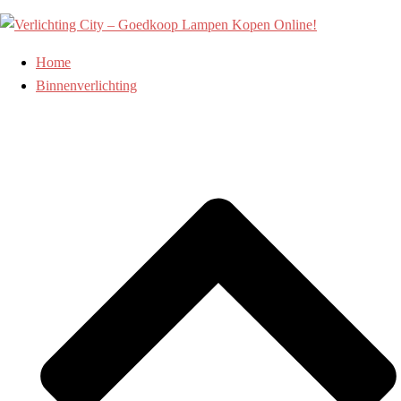
Ga
naar
de
Home
inhoud
Binnenverlichting