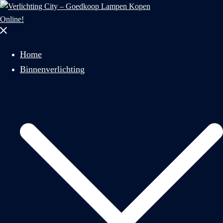
naar:
Menu
sluiten
Home
Binnenverlichting