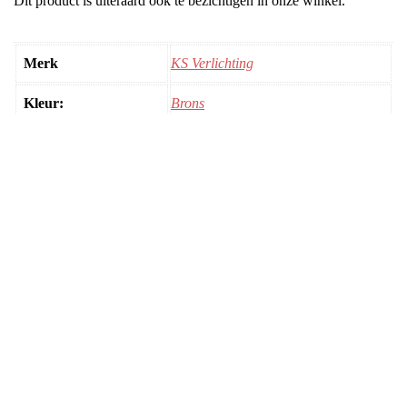
Dit product is uiteraard ook te bezichtigen in onze winkel.
Merk
KS Verlichting
Kleur:
Brons
Afmeting:
20.00cm
Gerelateerde producten
Tafellamp Harvard Antiek Zwart
MEER INFO!
Inbouwspot Ariel Antiek Messing