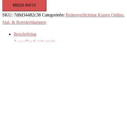
MEER INFO!
SKU:
7d8d34482c38
Categorieën:
Buitenverlichting Kopen Online
,
Stal- & Boerderijlampen
Beschrijving
Aanvullende informatie
De Fabio is een wandarmatuur met een klassieke uitstraling,
volledig vervaardigd uit messing in de kleur antiek messing. Het
gegroefde glas en het sierlijke armatuur vormen samen een verfijnd
geheel, passend bij gevels, tuinmuren en overkappingen. Door het
gebruik van massief messing behoudt de Fabio zijn luxe uitstraling,
ook bij langdurig gebruik buitenshuis.Volledig vervaardigd uit
messing in antiek messing, voor een lange levensduurVoorzien van
een E27-fitting, geschikt voor vervangbare LED-
lichtbronnenVoorzien van helder gegroefd glas voor een sfeervolle
lichtverdelingDankzij het duurzame materiaalgebruik en het tijdloze