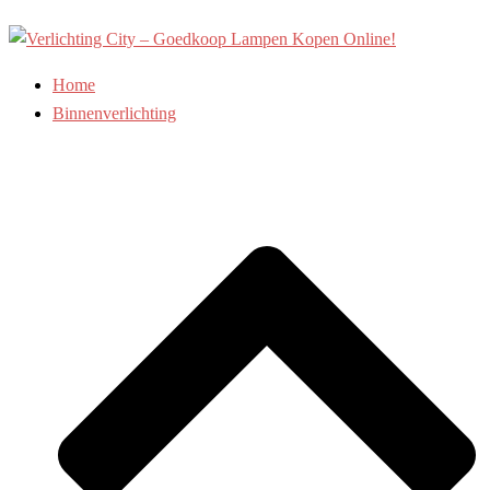
Ga
naar
de
Home
inhoud
Binnenverlichting