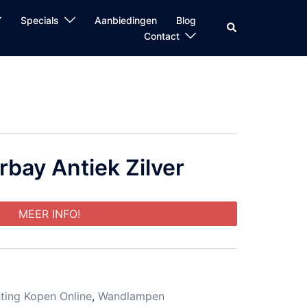
Specials
Aanbiedingen
Blog
Zoeken
Contact
bay Antiek Zilver
MEER INFO!
hting Kopen Online
,
Wandlampen