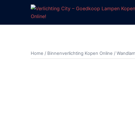
Ga
naar
de
inhoud
Home
/
Binnenverlichting Kopen Online
/
Wandla