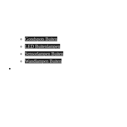
Gondspots Buiten
LED Buitenlampen
Sensorlampen Buiten
Wandlampen Buiten
Specials