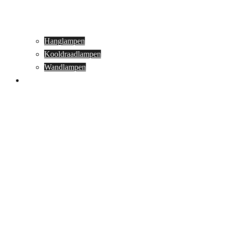
Hanglampen
Kooldraadlampen
Wandlampen
Buitenverlichting