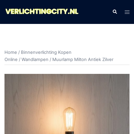
Ga
naar
Zoeken
Tog
de
men
inhoud
Home
/
Binnenverlichting Kopen
Online
/
Wandlampen
/ Muurlamp Milton Antiek Zilver