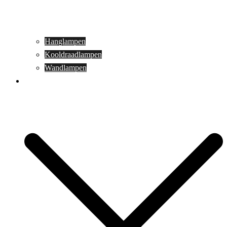
Hanglampen
Kooldraadlampen
Wandlampen
Buitenverlichting