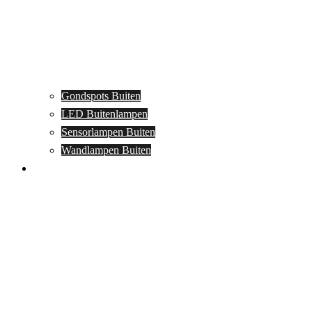
Gondspots Buiten
LED Buitenlampen
Sensorlampen Buiten
Wandlampen Buiten
Specials