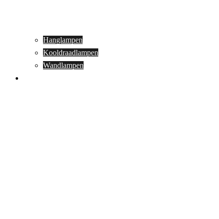
Hanglampen
Kooldraadlampen
Wandlampen
Buitenverlichting