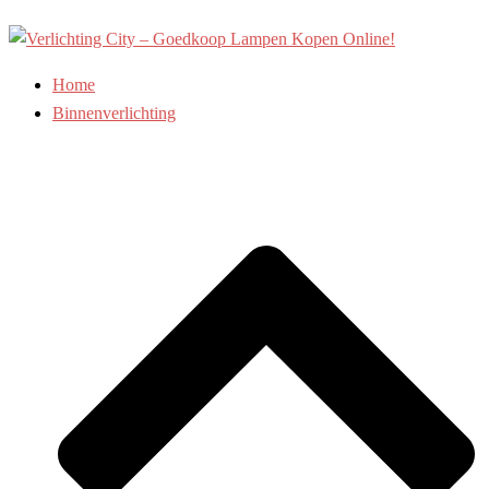
Ga
naar
de
Home
inhoud
Binnenverlichting