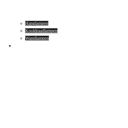
Hanglampen
Kooldraadlampen
Wandlampen
Buitenverlichting