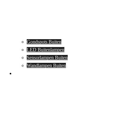
Gondspots Buiten
LED Buitenlampen
Sensorlampen Buiten
Wandlampen Buiten
Specials