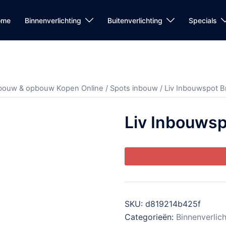
ome
Binnenverlichting
Buitenverlichting
Specials
nbouw & opbouw Kopen Online
/
Spots inbouw
/ Liv Inbouwspot 
Liv Inbouws
SKU:
d819214b425f
Categorieën:
Binnenverlic