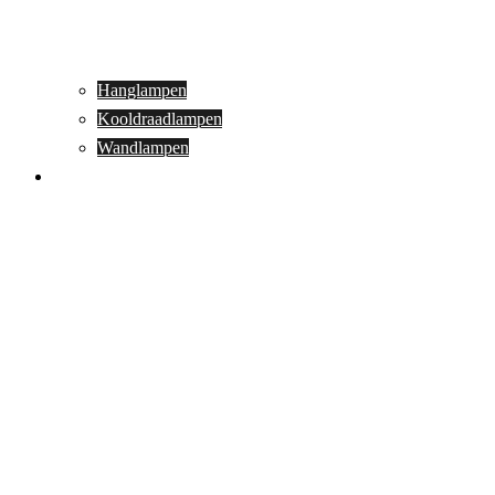
Hanglampen
Kooldraadlampen
Wandlampen
Buitenverlichting