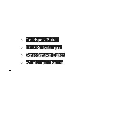
Gondspots Buiten
LED Buitenlampen
Sensorlampen Buiten
Wandlampen Buiten
Specials