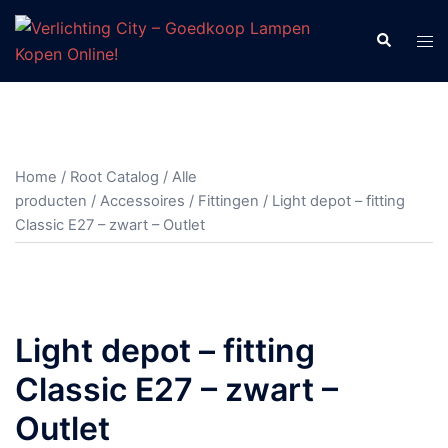
Ga
naar
Zoeken
Tog
de
men
inhoud
Home
/
Root Catalog
/
Alle
producten
/
Accessoires
/
Fittingen
/ Light depot – fitting
Classic E27 – zwart – Outlet
Light depot – fitting
Classic E27 – zwart –
Outlet