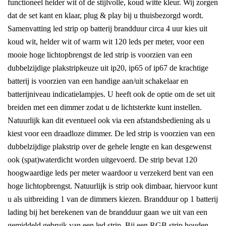
functioneel helder wit óf de stijlvolle, koud witte kleur. Wij zorgen
dat de set kant en klaar, plug & play bij u thuisbezorgd wordt.
Samenvatting led strip op batterij brandduur circa 4 uur kies uit
koud wit, helder wit of warm wit 120 leds per meter, voor een
mooie hoge lichtopbrengst de led strip is voorzien van een
dubbelzijdige plakstripkeuze uit ip20, ip65 of ip67 de krachtige
batterij is voorzien van een handige aan/uit schakelaar en
batterijniveau indicatielampjes. U heeft ook de optie om de set uit
breiden met een dimmer zodat u de lichtsterkte kunt instellen.
Natuurlijk kan dit eventueel ook via een afstandsbediening als u
kiest voor een draadloze dimmer. De led strip is voorzien van een
dubbelzijdige plakstrip over de gehele lengte en kan desgewenst
ook (spat)waterdicht worden uitgevoerd. De strip bevat 120
hoogwaardige leds per meter waardoor u verzekerd bent van een
hoge lichtopbrengst. Natuurlijk is strip ook dimbaar, hiervoor kunt
u als uitbreiding 1 van de dimmers kiezen. Brandduur op 1 batterij
lading bij het berekenen van de brandduur gaan we uit van een
gemiddeld gebruik van een led strip. Bij een RGB strip houden