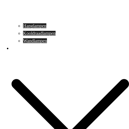
Hanglampen
Kooldraadlampen
Wandlampen
Buitenverlichting