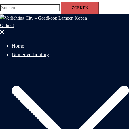
Zoeken
naar:
Menu
sluiten
Home
Binnenverlichting