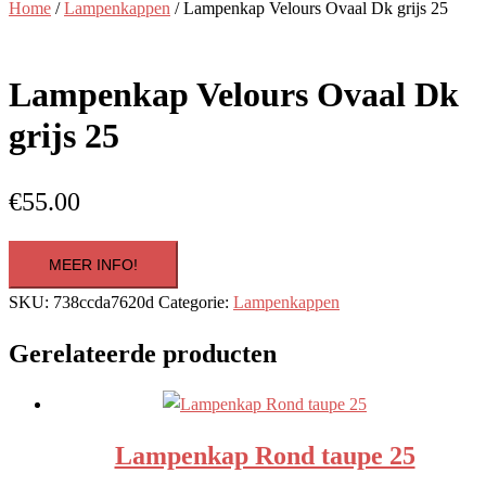
Home
/
Lampenkappen
/ Lampenkap Velours Ovaal Dk grijs 25
Lampenkap Velours Ovaal Dk
grijs 25
€
55.00
MEER INFO!
SKU:
738ccda7620d
Categorie:
Lampenkappen
Gerelateerde producten
Lampenkap Rond taupe 25