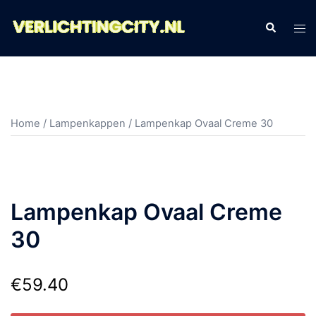
Ga
naar
Zoeken
Tog
de
men
inhoud
Home
/
Lampenkappen
/ Lampenkap Ovaal Creme 30
Lampenkap Ovaal Creme
30
€
59.40