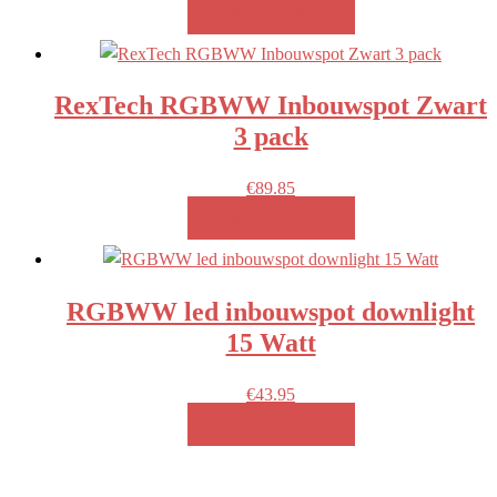
MEER INFO!
RexTech RGBWW Inbouwspot Zwart
3 pack
€
89.85
MEER INFO!
RGBWW led inbouwspot downlight
15 Watt
€
43.95
MEER INFO!