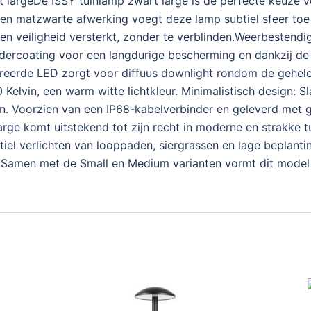
t largeDe ISSY tuinlamp zwart large is dé perfecte keuze vo
en matzwarte afwerking voegt deze lamp subtiel sfeer toe a
er en veiligheid versterkt, zonder te verblinden.Weerbesten
coating voor een langdurige bescherming en dankzij de IP
egreerde LED zorgt voor diffuus downlight rondom de gehel
00 Kelvin, een warm witte lichtkleur. Minimalistisch design
n. Voorzien van een IP68-kabelverbinder en geleverd met gr
arge komt uitstekend tot zijn recht in moderne en strakke t
btiel verlichten van looppaden, siergrassen en lage bepla
en. Samen met de Small en Medium varianten vormt dit mode