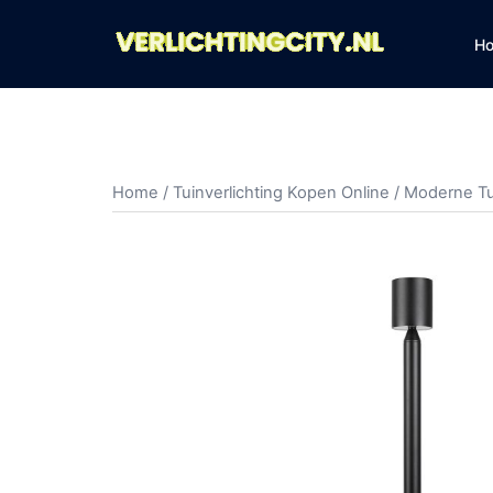
Ga
naar
H
de
inhoud
Home
/
Tuinverlichting Kopen Online
/
Moderne T