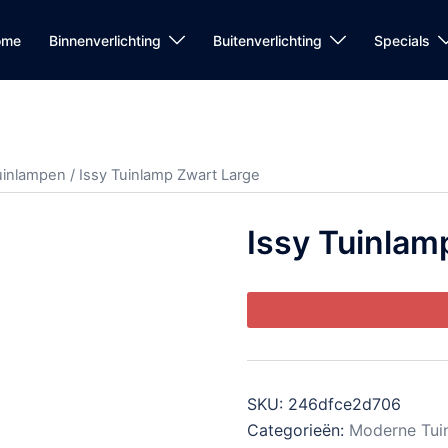
ome
Binnenverlichting
Buitenverlichting
Specials
uinlampen
/ Issy Tuinlamp Zwart Large
Issy Tuinlam
SKU:
246dfce2d706
Categorieën:
Moderne Tui