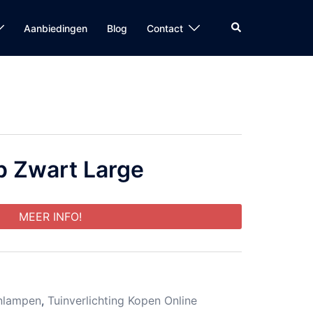
Zoeken
Aanbiedingen
Blog
Contact
p Zwart Large
MEER INFO!
nlampen
,
Tuinverlichting Kopen Online