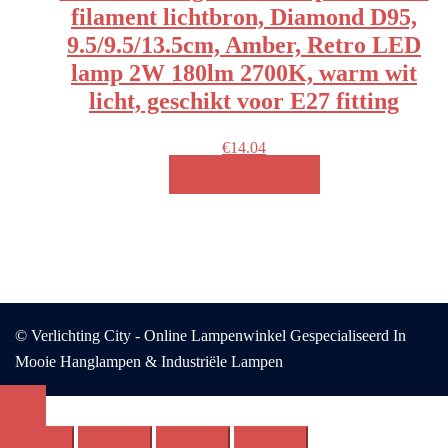
filament lichtbron, Diamond D95,
9.5/9.5/13.5cm, Amber, Retro LED
lamp 2W 180lm 2700K, warm wit
licht, geschikt voor E27 fitting
€
14.04
MEER INFO!
© Verlichting City - Online Lampenwinkel Gespecialiseerd In
Mooie Hanglampen & Industriële Lampen