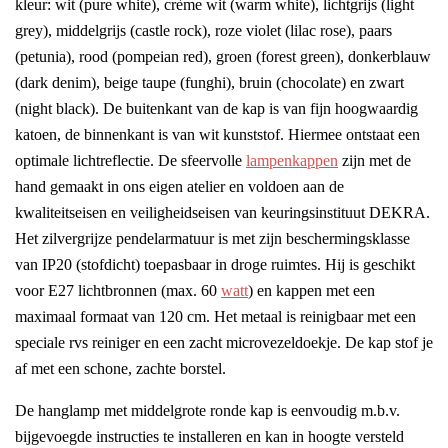
kleur: wit (pure white), crème wit (warm white), lichtgrijs (light
grey), middelgrijs (castle rock), roze violet (lilac rose), paars
(petunia), rood (pompeian red), groen (forest green), donkerblauw
(dark denim), beige taupe (funghi), bruin (chocolate) en zwart
(night black). De buitenkant van de kap is van fijn hoogwaardig
katoen, de binnenkant is van wit kunststof. Hiermee ontstaat een
optimale lichtreflectie. De sfeervolle
lampenkappen
zijn met de
hand gemaakt in ons eigen atelier en voldoen aan de
kwaliteitseisen en veiligheidseisen van keuringsinstituut DEKRA.
Het zilvergrijze pendelarmatuur is met zijn beschermingsklasse
van IP20 (stofdicht) toepasbaar in droge ruimtes. Hij is geschikt
voor E27 lichtbronnen (max. 60
watt
) en kappen met een
maximaal formaat van 120 cm. Het metaal is reinigbaar met een
speciale rvs reiniger en een zacht microvezeldoekje. De kap stof je
af met een schone, zachte borstel.
De hanglamp met middelgrote ronde kap is eenvoudig m.b.v.
bijgevoegde instructies te installeren en kan in hoogte versteld