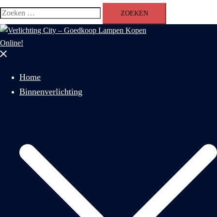
Zoeken
naar:
Menu
sluiten
Home
Binnenverlichting