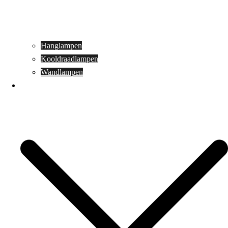
Hanglampen
Kooldraadlampen
Wandlampen
Buitenverlichting