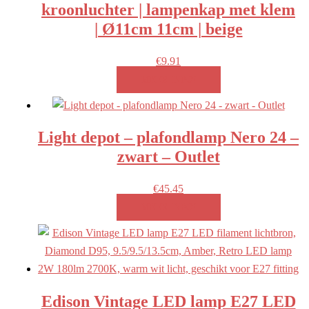
kroonluchter | lampenkap met klem
| Ø11cm 11cm | beige
€
9.91
MEER INFO!
Light depot – plafondlamp Nero 24 –
zwart – Outlet
€
45.45
MEER INFO!
Edison Vintage LED lamp E27 LED