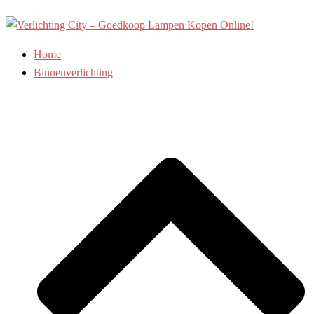
Ga
naar
de
Home
inhoud
Binnenverlichting