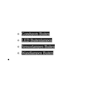
Gondspots Buiten
LED Buitenlampen
Sensorlampen Buiten
Wandlampen Buiten
Specials