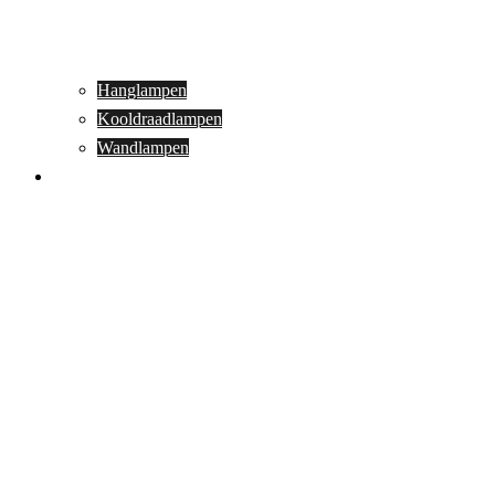
Hanglampen
Kooldraadlampen
Wandlampen
Buitenverlichting