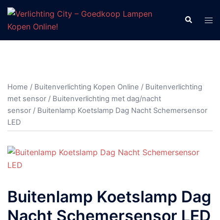
Ga
naar
Zoeken
Tog
de
men
inhoud
Home
/
Buitenverlichting Kopen Online
/
Buitenverlichting
met sensor
/
Buitenverlichting met dag/nacht
sensor
/ Buitenlamp Koetslamp Dag Nacht Schemersensor
LED
Buitenlamp Koetslamp Dag
Nacht Schemersensor LED